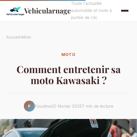
Toute l'actualité
Vehicularnage
automobile et moto à
portée de clic
Accueil
›
Moto
MOTO
Comment entretenir sa
moto Kawasaki ?
Faustine
20 février 2025
7 min de lecture
F