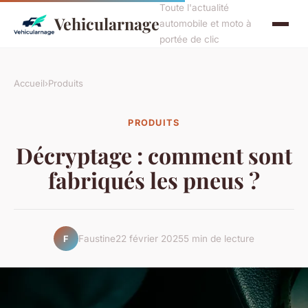
Toute l'actualité
Vehicularnage
automobile et moto à
portée de clic
Accueil
›
Produits
PRODUITS
Décryptage : comment sont
fabriqués les pneus ?
Faustine
22 février 2025
5 min de lecture
F